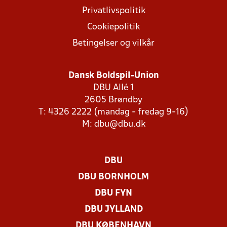
Privatlivspolitik
Cookiepolitik
Betingelser og vilkår
Dansk Boldspil-Union
DBU Allé 1
2605 Brøndby
T: 4326 2222 (mandag - fredag 9-16)
M:
dbu@dbu.dk
DBU
DBU BORNHOLM
DBU FYN
DBU JYLLAND
DBU KØBENHAVN