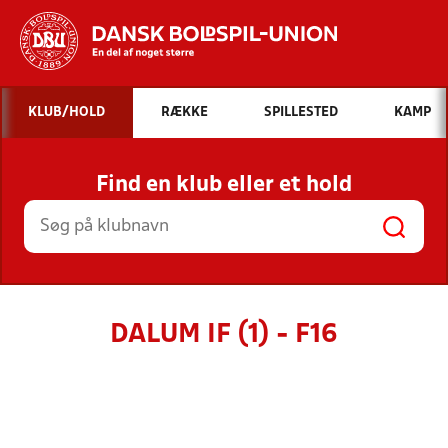
Hvad vil du søge efter?
KLUB/HOLD
RÆKKE
SPILLESTED
KAMP
INDHOLD OG NYHEDER
Find en klub eller et hold
STILLINGER, RESULTATER, KLUBBER OG
HOLD
DALUM IF (1) - F16