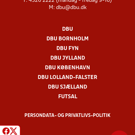
T: 4326 2222 (mandag - fredag 9-16)
M:
dbu@dbu.dk
DBU
DBU BORNHOLM
DBU FYN
DBU JYLLAND
DBU KØBENHAVN
DBU LOLLAND-FALSTER
DBU SJÆLLAND
FUTSAL
PERSONDATA- OG PRIVATLIVS-POLITIK