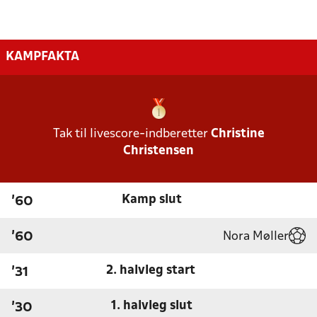
KAMPFAKTA
Tak til livescore-indberetter
Christine
Christensen
Kamp slut
'60
Nora Møller
'60
2. halvleg start
'31
1. halvleg slut
'30