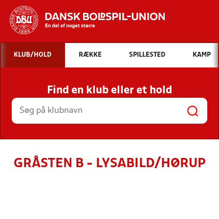
Hvad vil du søge efter?
KLUB/HOLD
RÆKKE
SPILLESTED
KAMP
INDHOLD OG NYHEDER
Find en klub eller et hold
STILLINGER, RESULTATER, KLUBBER OG
HOLD
GRÅSTEN B - LYSABILD/HØRUP