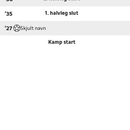
1. halvleg slut
'35
Skjult navn
'27
Kamp start