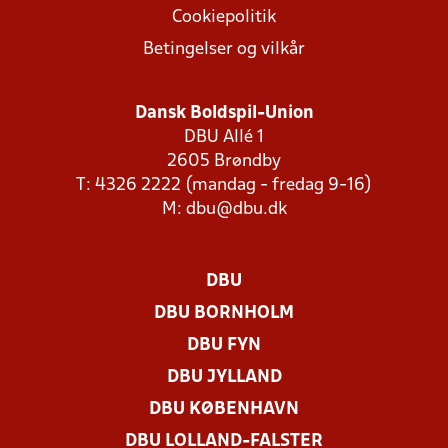
Cookiepolitik
Betingelser og vilkår
Dansk Boldspil-Union
DBU Allé 1
2605 Brøndby
T: 4326 2222 (mandag - fredag 9-16)
M:
dbu@dbu.dk
DBU
DBU BORNHOLM
DBU FYN
DBU JYLLAND
DBU KØBENHAVN
DBU LOLLAND-FALSTER