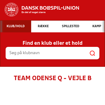
Hvad vil du søge efter?
KLUB/HOLD
RÆKKE
SPILLESTED
KAMP
INDHOLD OG NYHEDER
Find en klub eller et hold
STILLINGER, RESULTATER, KLUBBER OG
HOLD
TEAM ODENSE Q - VEJLE B