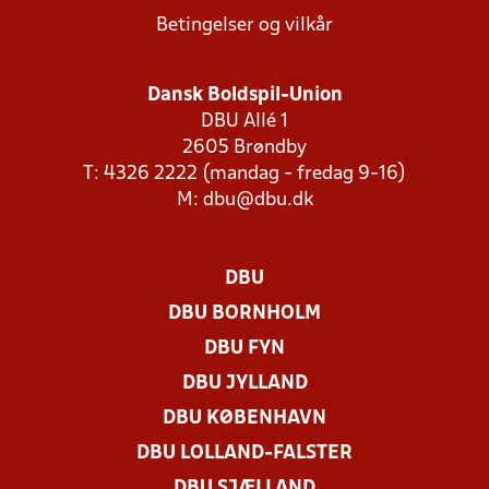
Betingelser og vilkår
Dansk Boldspil-Union
DBU Allé 1
2605 Brøndby
T: 4326 2222 (mandag - fredag 9-16)
M:
dbu@dbu.dk
DBU
DBU BORNHOLM
DBU FYN
DBU JYLLAND
DBU KØBENHAVN
DBU LOLLAND-FALSTER
DBU SJÆLLAND