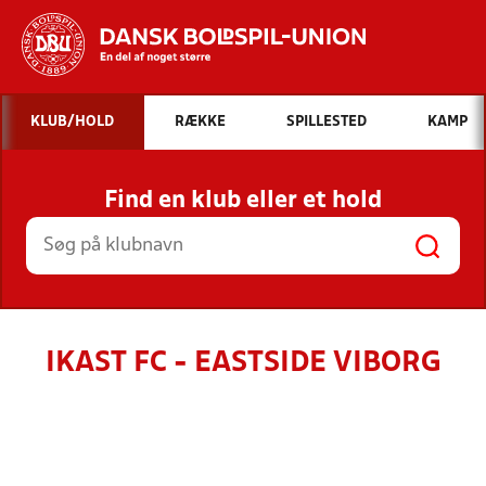
Hvad vil du søge efter?
KLUB/HOLD
RÆKKE
SPILLESTED
KAMP
INDHOLD OG NYHEDER
Find en klub eller et hold
STILLINGER, RESULTATER, KLUBBER OG
HOLD
IKAST FC - EASTSIDE VIBORG