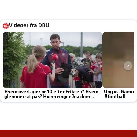
Videoer fra DBU
Hvem overtager nr.10 efter Eriksen? Hvem
Ung vs. Gamm
glemmer sit pas? Hvem ringer Joachim
#football
altid til efter kampe?