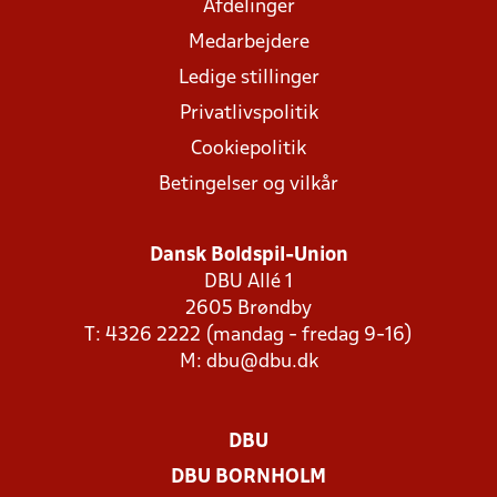
Afdelinger
Medarbejdere
Ledige stillinger
Privatlivspolitik
Cookiepolitik
Betingelser og vilkår
Dansk Boldspil-Union
DBU Allé 1
2605 Brøndby
T: 4326 2222 (mandag - fredag 9-16)
M:
dbu@dbu.dk
DBU
DBU BORNHOLM