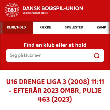
Hvad vil du søge efter?
KLUB/HOLD
RÆKKE
SPILLESTED
KAMP
INDHOLD OG NYHEDER
Find en klub eller et hold
STILLINGER, RESULTATER, KLUBBER OG
HOLD
U16 DRENGE LIGA 3 (2008) 11:11
- EFTERÅR 2023 OMBR, PULJE
463 (2023)