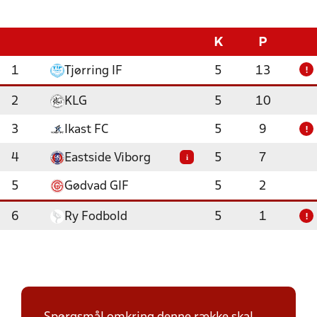
K
P
1
Tjørring IF
5
13
!
2
KLG
5
10
3
Ikast FC
5
9
!
4
Eastside Viborg
5
7
i
5
Gødvad GIF
5
2
6
Ry Fodbold
5
1
!