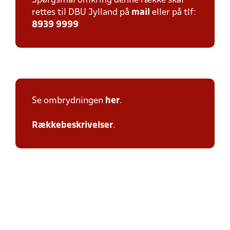
Spørgsmål omkring denne række skal
rettes til DBU Jylland på
mail
eller på tlf:
8939 9999
Se ombrydningen
her
.
Rækkebeskrivelser
.