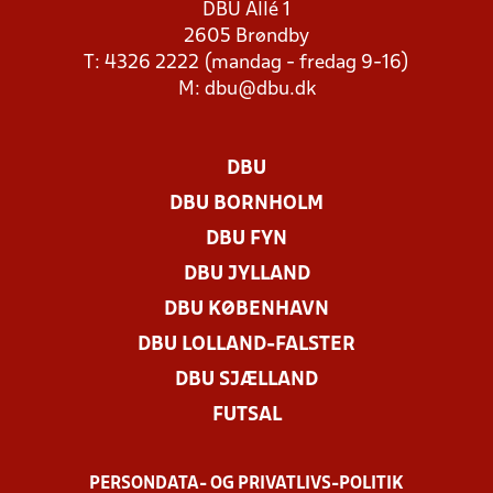
DBU Allé 1
2605 Brøndby
T: 4326 2222 (mandag - fredag 9-16)
M:
dbu@dbu.dk
DBU
DBU BORNHOLM
DBU FYN
DBU JYLLAND
DBU KØBENHAVN
DBU LOLLAND-FALSTER
DBU SJÆLLAND
FUTSAL
PERSONDATA- OG PRIVATLIVS-POLITIK