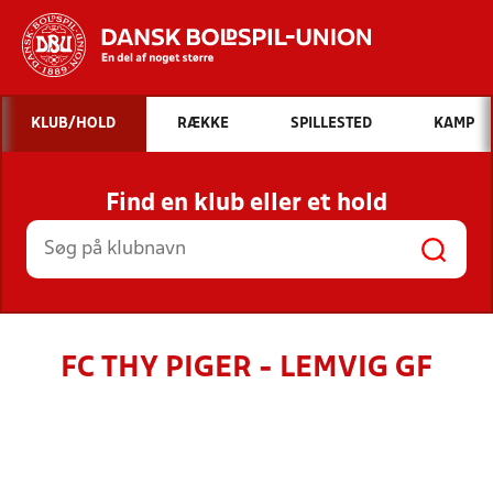
Hvad vil du søge efter?
KLUB/HOLD
RÆKKE
SPILLESTED
KAMP
INDHOLD OG NYHEDER
Find en klub eller et hold
STILLINGER, RESULTATER, KLUBBER OG
HOLD
FC THY PIGER - LEMVIG GF