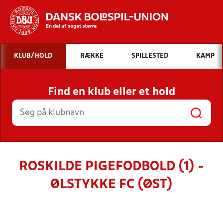
Hvad vil du søge efter?
KLUB/HOLD
RÆKKE
SPILLESTED
KAMP
INDHOLD OG NYHEDER
Find en klub eller et hold
STILLINGER, RESULTATER, KLUBBER OG
HOLD
ROSKILDE PIGEFODBOLD (1) -
ØLSTYKKE FC (ØST)