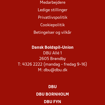
Medarbejdere
Ledige stillinger
Privatlivspolitik
Cookiepolitik
Betingelser og vilkår
Dansk Boldspil-Union
DBU Allé 1
2605 Brøndby
T: 4326 2222 (mandag - fredag 9-16)
M:
dbu@dbu.dk
DBU
DBU BORNHOLM
DBU FYN