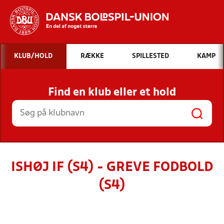
Hvad vil du søge efter?
KLUB/HOLD
RÆKKE
SPILLESTED
KAMP
INDHOLD OG NYHEDER
Find en klub eller et hold
STILLINGER, RESULTATER, KLUBBER OG
HOLD
ISHØJ IF (S4) - GREVE FODBOLD
(S4)