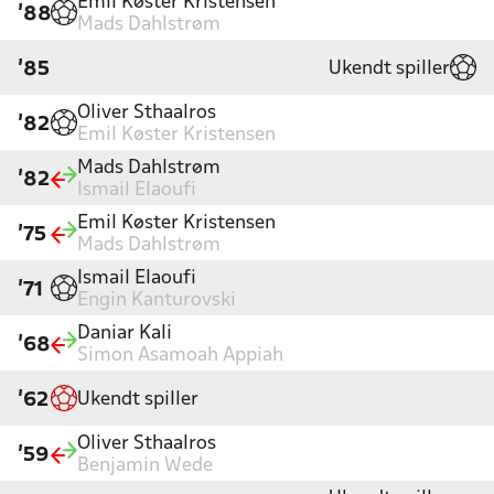
Emil Køster Kristensen
'88
Mads Dahlstrøm
Ukendt spiller
'85
Oliver Sthaalros
'82
Emil Køster Kristensen
Mads Dahlstrøm
'82
Ismail Elaoufi
Emil Køster Kristensen
'75
Mads Dahlstrøm
Ismail Elaoufi
'71
Engin Kanturovski
Daniar Kali
'68
Simon Asamoah Appiah
Ukendt spiller
'62
Oliver Sthaalros
'59
Benjamin Wede