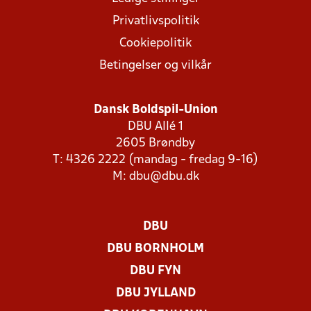
Privatlivspolitik
Cookiepolitik
Betingelser og vilkår
Dansk Boldspil-Union
DBU Allé 1
2605 Brøndby
T: 4326 2222 (mandag - fredag 9-16)
M:
dbu@dbu.dk
DBU
DBU BORNHOLM
DBU FYN
DBU JYLLAND