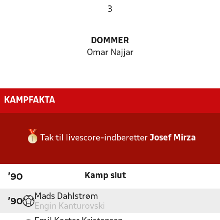
3
DOMMER
Omar Najjar
KAMPFAKTA
Tak til livescore-indberetter
Josef Mirza
Kamp slut
'90
Mads Dahlstrøm
'90
Engin Kanturovski