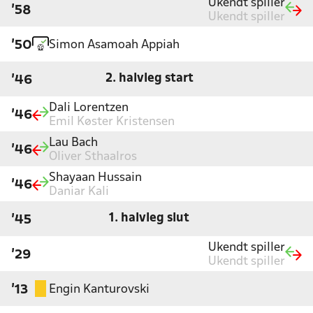
Ukendt spiller
'58
Ukendt spiller
Simon Asamoah Appiah
'50
2. halvleg start
'46
Dali Lorentzen
'46
Emil Køster Kristensen
Lau Bach
'46
Oliver Sthaalros
Shayaan Hussain
'46
Daniar Kali
1. halvleg slut
'45
Ukendt spiller
'29
Ukendt spiller
Engin Kanturovski
'13