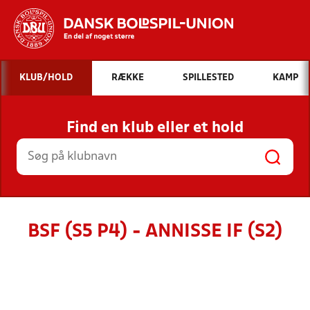
Hvad vil du søge efter?
KLUB/HOLD
RÆKKE
SPILLESTED
KAMP
INDHOLD OG NYHEDER
Find en klub eller et hold
STILLINGER, RESULTATER, KLUBBER OG
HOLD
BSF (S5 P4) - ANNISSE IF (S2)