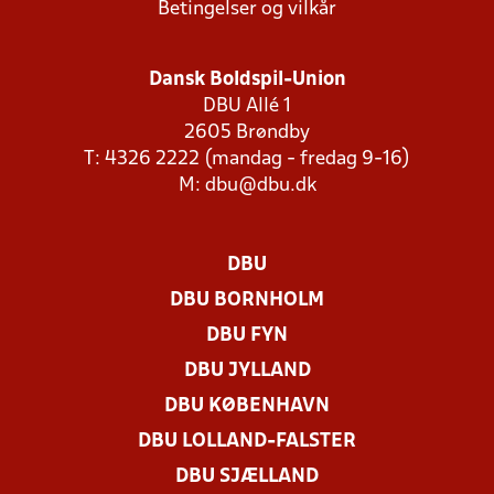
Betingelser og vilkår
Dansk Boldspil-Union
DBU Allé 1
2605 Brøndby
T: 4326 2222 (mandag - fredag 9-16)
M:
dbu@dbu.dk
DBU
DBU BORNHOLM
DBU FYN
DBU JYLLAND
DBU KØBENHAVN
DBU LOLLAND-FALSTER
DBU SJÆLLAND