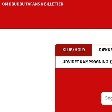
OM DBU
DBU TV
FANS & BILLETTER
KLUB/HOLD
RÆKK
UDVIDET KAMPSØGNING