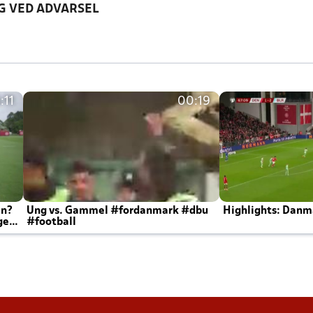
G VED ADVARSEL
:11
00:19
en?
Ung vs. Gammel #fordanmark #dbu
Highlights: Danma
ger
#football