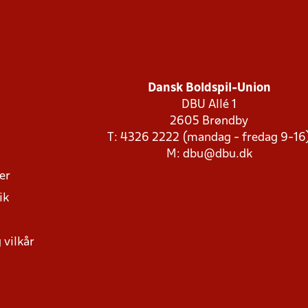
Dansk Boldspil-Union
DBU Allé 1
2605 Brøndby
T: 4326 2222 (mandag - fredag 9-16
M:
dbu@dbu.dk
ger
ik
 vilkår