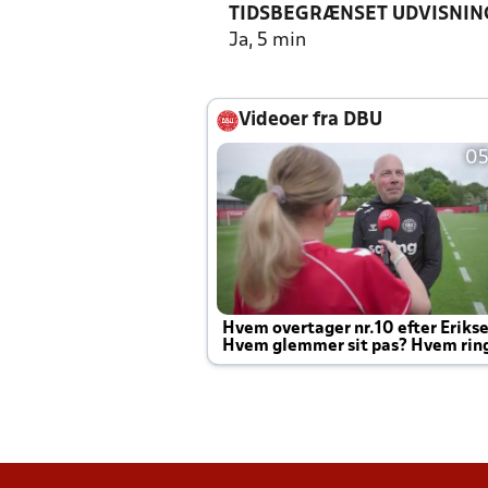
TIDSBEGRÆNSET UDVISNIN
Ja, 5 min
Videoer fra DBU
05
Hvem overtager nr.10 efter Eriks
Hvem glemmer sit pas? Hvem rin
Joachim altid til efter kampe?