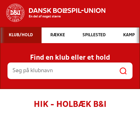
Hvad vil du søge efter?
KLUB/HOLD
RÆKKE
SPILLESTED
KAMP
INDHOLD OG NYHEDER
Find en klub eller et hold
STILLINGER, RESULTATER, KLUBBER OG
HOLD
HIK - HOLBÆK B&I