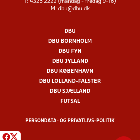
T: 4326 2222 (mandag - fredag 9-16)
M:
dbu@dbu.dk
DBU
DBU BORNHOLM
DBU FYN
DBU JYLLAND
DBU KØBENHAVN
DBU LOLLAND-FALSTER
DBU SJÆLLAND
FUTSAL
PERSONDATA- OG PRIVATLIVS-POLITIK