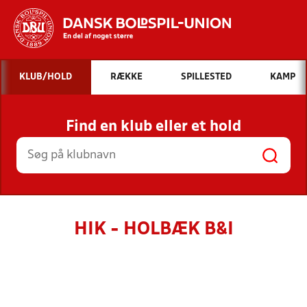
Hvad vil du søge efter?
KLUB/HOLD
RÆKKE
SPILLESTED
KAMP
INDHOLD OG NYHEDER
Find en klub eller et hold
STILLINGER, RESULTATER, KLUBBER OG
HOLD
HIK - HOLBÆK B&I