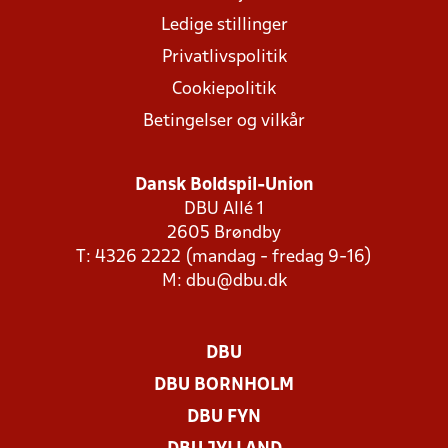
Ledige stillinger
Privatlivspolitik
Cookiepolitik
Betingelser og vilkår
Dansk Boldspil-Union
DBU Allé 1
2605 Brøndby
T: 4326 2222 (mandag - fredag 9-16)
M:
dbu@dbu.dk
DBU
DBU BORNHOLM
DBU FYN