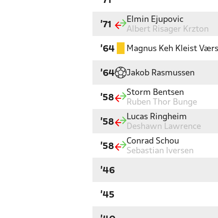
'71
Elmin Ejupovic
'71
Albert Risager Krzton
Magnus Keh Kleist Værs
'64
Jakob Rasmussen
'64
Storm Bentsen
'58
Ruben Thor Bunge
Lucas Ringheim
'58
Deshawn Lawrence
Conrad Schou
'58
Sebastian Iversen
'46
'45