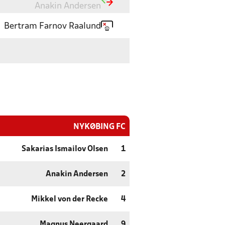
Anakin Andersen
Bertram Farnov Raalund
NYKØBING FC
Sakarias Ismailov Olsen
1
Anakin Andersen
2
Mikkel von der Recke
4
Magnus Neergaard
9