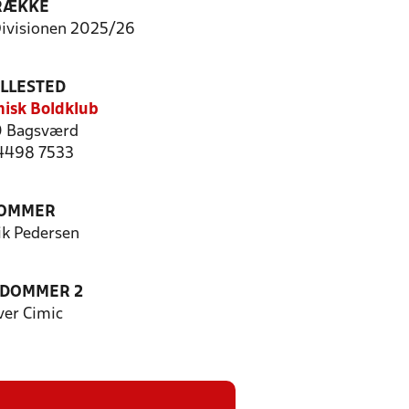
RÆKKE
Divisionen 2025/26
ILLESTED
isk Boldklub
 Bagsværd
 4498 7533
OMMER
ik Pedersen
EDOMMER 2
ver Cimic