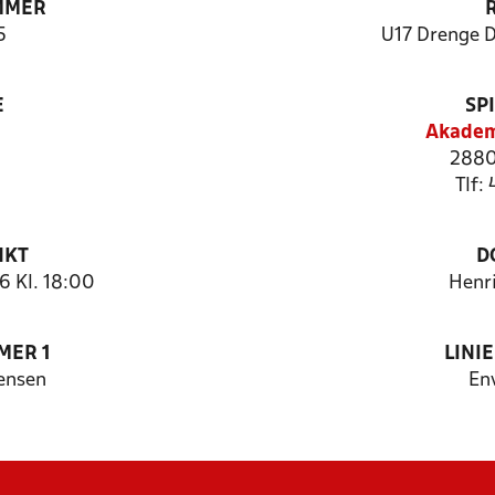
MMER
5
U17 Drenge 
E
SP
Akadem
2880
Tlf:
NKT
D
6 Kl. 18:00
Henr
MER 1
LINI
ensen
En