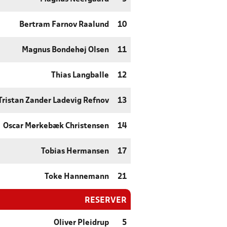
Bertram Farnov Raalund
10
Magnus Bondehøj Olsen
11
Thias Langballe
12
Tristan Zander Ladevig Refnov
13
Oscar Mørkebæk Christensen
14
Tobias Hermansen
17
Toke Hannemann
21
RESERVER
Oliver Pleidrup
5