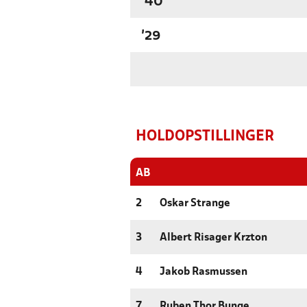
'40
'29
HOLDOPSTILLINGER
AB
2
Oskar Strange
3
Albert Risager Krzton
4
Jakob Rasmussen
7
Ruben Thor Bunge