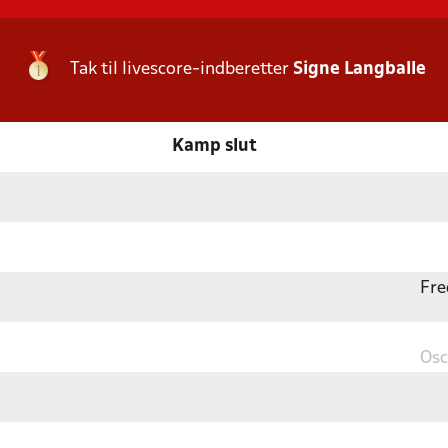
Tak til livescore-indberetter
Signe Langballe
Kamp slut
Fre
Osc