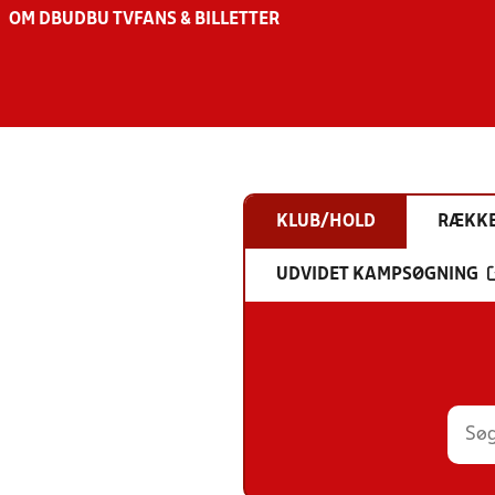
OM DBU
DBU TV
FANS & BILLETTER
KLUB/HOLD
RÆKK
UDVIDET KAMPSØGNING