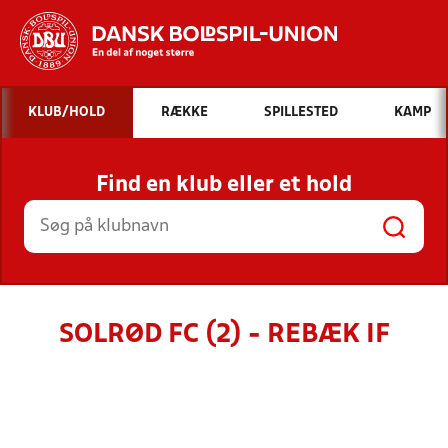
Hvad vil du søge efter?
KLUB/HOLD
RÆKKE
SPILLESTED
KAMP
INDHOLD OG NYHEDER
Find en klub eller et hold
STILLINGER, RESULTATER, KLUBBER OG
HOLD
SOLRØD FC (2) - REBÆK IF