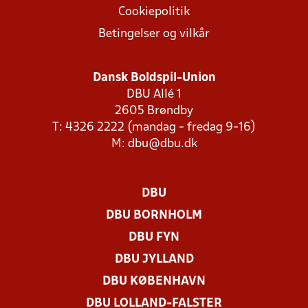
Cookiepolitik
Betingelser og vilkår
Dansk Boldspil-Union
DBU Allé 1
2605 Brøndby
T: 4326 2222 (mandag - fredag 9-16)
M:
dbu@dbu.dk
DBU
DBU BORNHOLM
DBU FYN
DBU JYLLAND
DBU KØBENHAVN
DBU LOLLAND-FALSTER