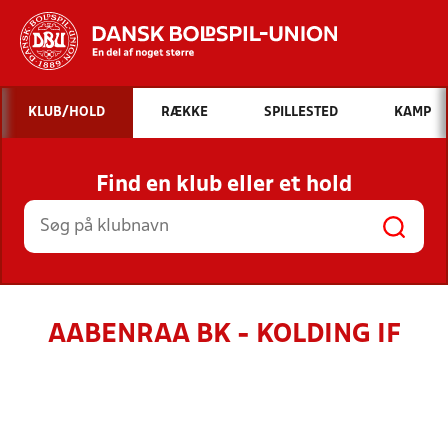
Hvad vil du søge efter?
KLUB/HOLD
RÆKKE
SPILLESTED
KAMP
INDHOLD OG NYHEDER
Find en klub eller et hold
STILLINGER, RESULTATER, KLUBBER OG
HOLD
AABENRAA BK - KOLDING IF