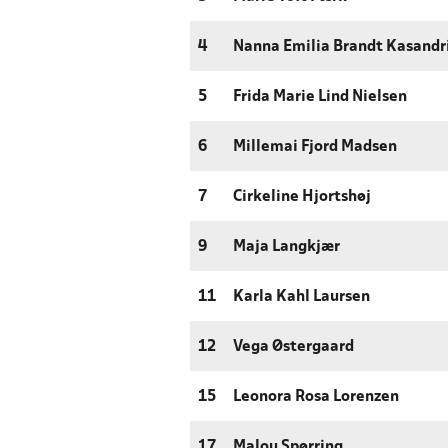
4
Nanna Emilia Brandt Kasandr
5
Frida Marie Lind Nielsen
6
Millemai Fjord Madsen
7
Cirkeline Hjortshøj
9
Maja Langkjær
11
Karla Kahl Laursen
12
Vega Østergaard
15
Leonora Rosa Lorenzen
17
Malou Spørring