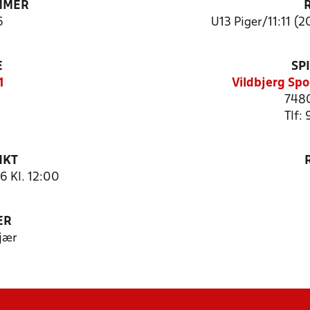
MMER
6
U13 Piger/11:11 (2
E
SP
1
Vildbjerg Spo
7480
Tlf:
NKT
 Kl. 12:00
ER
jær