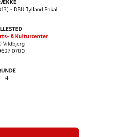
RÆKKE
013) - DBU Jylland Pokal
ILLESTED
rts- & Kulturcenter
 Vildbjerg
 9627 0700
RUNDE
4