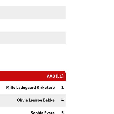
AAB (L1)
Mille Ladegaard Kirketerp
1
Olivia Læssøe Bakke
4
Sophia Svare
5