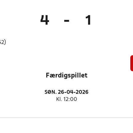
4
-
1
52)
Færdigspillet
SØN. 26-04-2026
Kl. 12:00