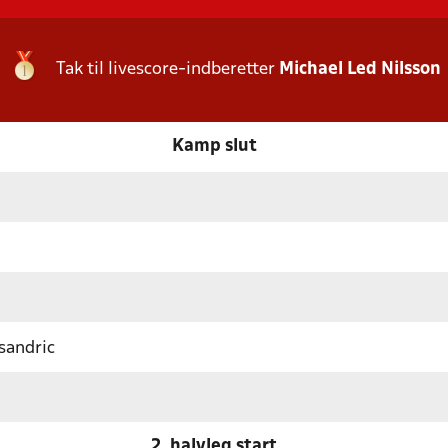
Tak til livescore-indberetter
Michael Led Nilsson
Kamp slut
sandric
2. halvleg start