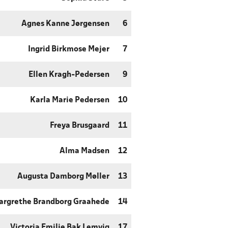
Agnes Kanne Jørgensen
6
Ingrid Birkmose Mejer
7
Ellen Kragh-Pedersen
9
Karla Marie Pedersen
10
Freya Brusgaard
11
Alma Madsen
12
Augusta Damborg Møller
13
Margrethe Brandborg Graahede
14
Victoria Emilie Bak Lemvig
17