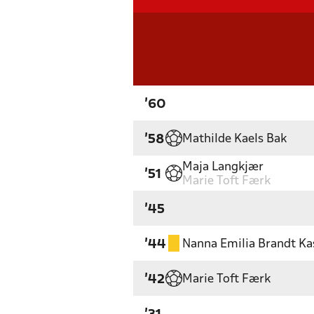
'60
Mathilde Kaels Bak
'58
Maja Langkjær
'51
Marie Toft Færk
'45
Nanna Emilia Brandt Ka
'44
Marie Toft Færk
'42