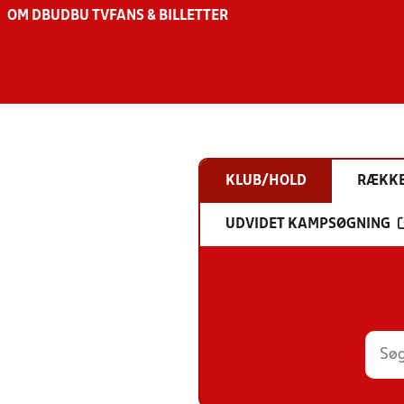
OM DBU
DBU TV
FANS & BILLETTER
KLUB/HOLD
RÆKK
UDVIDET KAMPSØGNING