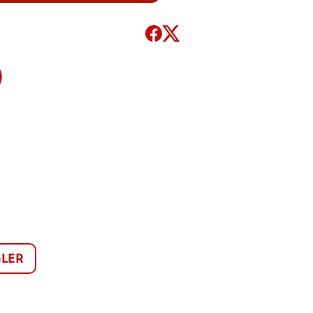
)
LER