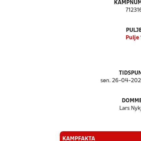
KAMPNU
71231
PULJ
Pulje 
TIDSPU
søn. 26-04-2026
DOMM
Lars Nyk
KAMPFAKTA