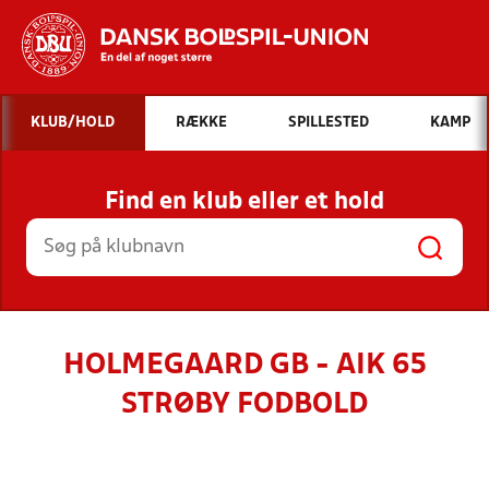
Hvad vil du søge efter?
KLUB/HOLD
RÆKKE
SPILLESTED
KAMP
INDHOLD OG NYHEDER
Find en klub eller et hold
STILLINGER, RESULTATER, KLUBBER OG
HOLD
HOLMEGAARD GB - AIK 65
STRØBY FODBOLD