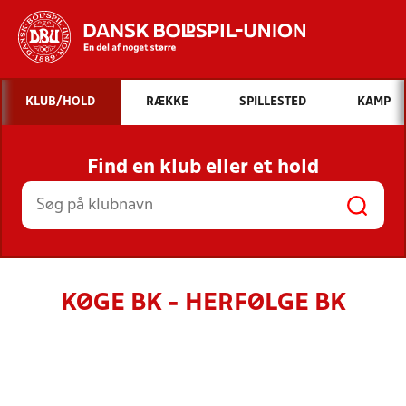
Hvad vil du søge efter?
KLUB/HOLD
RÆKKE
SPILLESTED
KAMP
INDHOLD OG NYHEDER
Find en klub eller et hold
STILLINGER, RESULTATER, KLUBBER OG
HOLD
KØGE BK - HERFØLGE BK