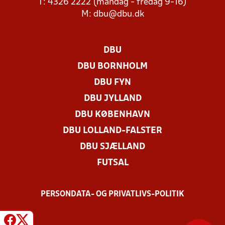
T: 4326 2222 (mandag - fredag 9-16)
M:
dbu@dbu.dk
DBU
DBU BORNHOLM
DBU FYN
DBU JYLLAND
DBU KØBENHAVN
DBU LOLLAND-FALSTER
DBU SJÆLLAND
FUTSAL
PERSONDATA- OG PRIVATLIVS-POLITIK