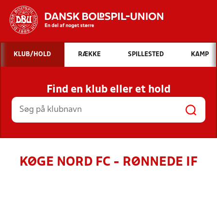
Hvad vil du søge efter?
KLUB/HOLD
RÆKKE
SPILLESTED
KAMP
INDHOLD OG NYHEDER
Find en klub eller et hold
STILLINGER, RESULTATER, KLUBBER OG
HOLD
KØGE NORD FC - RØNNEDE IF