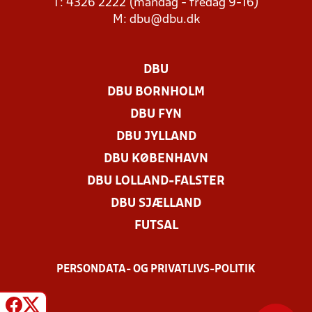
T: 4326 2222 (mandag - fredag 9-16)
M:
dbu@dbu.dk
DBU
DBU BORNHOLM
DBU FYN
DBU JYLLAND
DBU KØBENHAVN
DBU LOLLAND-FALSTER
DBU SJÆLLAND
FUTSAL
PERSONDATA- OG PRIVATLIVS-POLITIK