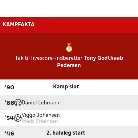
KAMPFAKTA
Tak til livescore-indberetter
Tony Godthaab
Pedersen
Kamp slut
'90
Daniel Lehmann
'88
Viggo Johansen
'54
Mads Steensen
2. halvleg start
'46