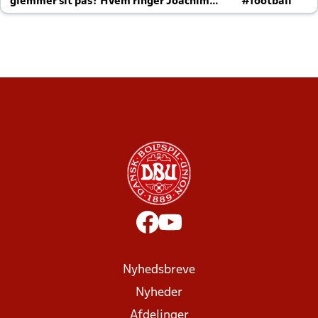
glemmer sit pas? Hvem ringer Joachim
#football
altid til efter kampe?
Nyhedsbreve
Nyheder
Afdelinger