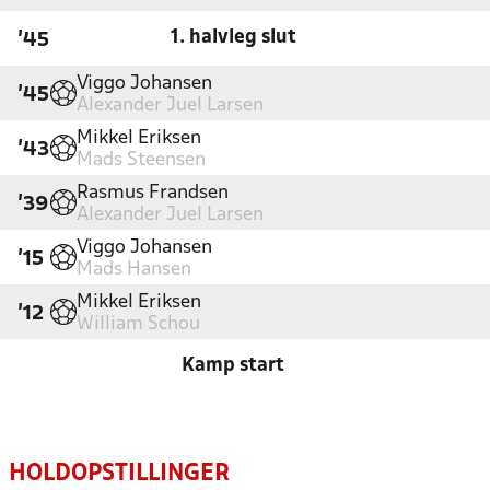
1. halvleg slut
'45
Viggo Johansen
'45
Alexander Juel Larsen
Mikkel Eriksen
'43
Mads Steensen
Rasmus Frandsen
'39
Alexander Juel Larsen
Viggo Johansen
'15
Mads Hansen
Mikkel Eriksen
'12
William Schou
Kamp start
HOLDOPSTILLINGER