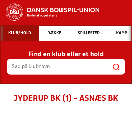
Hvad vil du søge efter?
KLUB/HOLD
RÆKKE
SPILLESTED
KAMP
INDHOLD OG NYHEDER
Find en klub eller et hold
STILLINGER, RESULTATER, KLUBBER OG
HOLD
JYDERUP BK (1) - ASNÆS BK