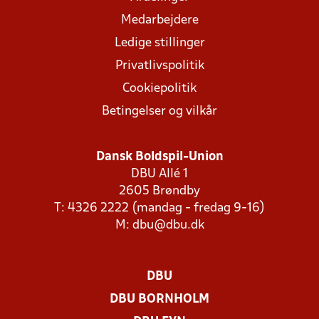
Medarbejdere
Ledige stillinger
Privatlivspolitik
Cookiepolitik
Betingelser og vilkår
Dansk Boldspil-Union
DBU Allé 1
2605 Brøndby
T: 4326 2222 (mandag - fredag 9-16)
M:
dbu@dbu.dk
DBU
DBU BORNHOLM