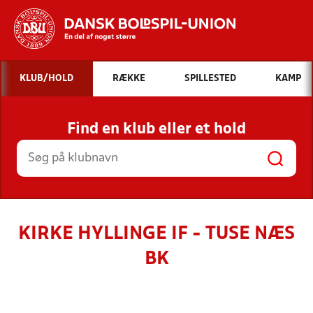
Hvad vil du søge efter?
KLUB/HOLD
RÆKKE
SPILLESTED
KAMP
INDHOLD OG NYHEDER
Find en klub eller et hold
STILLINGER, RESULTATER, KLUBBER OG
HOLD
KIRKE HYLLINGE IF - TUSE NÆS
BK