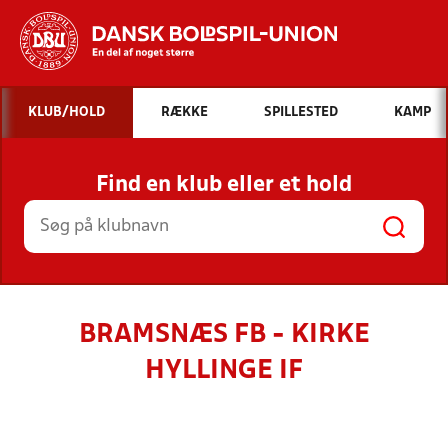
Hvad vil du søge efter?
KLUB/HOLD
RÆKKE
SPILLESTED
KAMP
INDHOLD OG NYHEDER
Find en klub eller et hold
STILLINGER, RESULTATER, KLUBBER OG
HOLD
BRAMSNÆS FB - KIRKE
HYLLINGE IF