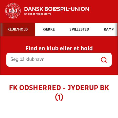
Hvad vil du søge efter?
KLUB/HOLD
RÆKKE
SPILLESTED
KAMP
INDHOLD OG NYHEDER
Find en klub eller et hold
STILLINGER, RESULTATER, KLUBBER OG
HOLD
FK ODSHERRED - JYDERUP BK
(1)