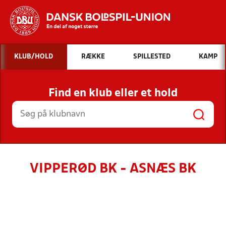
Hvad vil du søge efter?
KLUB/HOLD
RÆKKE
SPILLESTED
KAMP
INDHOLD OG NYHEDER
Find en klub eller et hold
STILLINGER, RESULTATER, KLUBBER OG
HOLD
VIPPERØD BK - ASNÆS BK