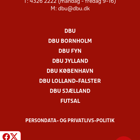
T: 4326 2222 (mandag - fredag 9-16)
M:
dbu@dbu.dk
DBU
DBU BORNHOLM
DBU FYN
DBU JYLLAND
DBU KØBENHAVN
DBU LOLLAND-FALSTER
DBU SJÆLLAND
FUTSAL
PERSONDATA- OG PRIVATLIVS-POLITIK