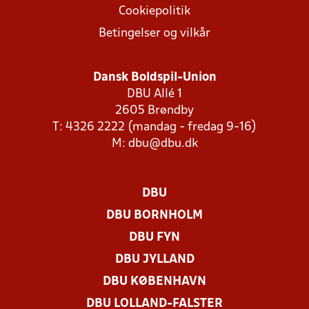
Cookiepolitik
Betingelser og vilkår
Dansk Boldspil-Union
DBU Allé 1
2605 Brøndby
T: 4326 2222 (mandag - fredag 9-16)
M:
dbu@dbu.dk
DBU
DBU BORNHOLM
DBU FYN
DBU JYLLAND
DBU KØBENHAVN
DBU LOLLAND-FALSTER