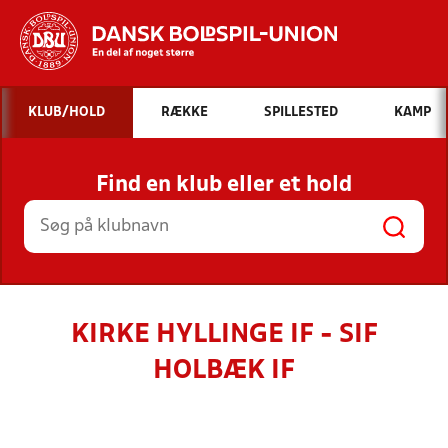
Hvad vil du søge efter?
KLUB/HOLD
RÆKKE
SPILLESTED
KAMP
INDHOLD OG NYHEDER
Find en klub eller et hold
STILLINGER, RESULTATER, KLUBBER OG
HOLD
KIRKE HYLLINGE IF - SIF
HOLBÆK IF