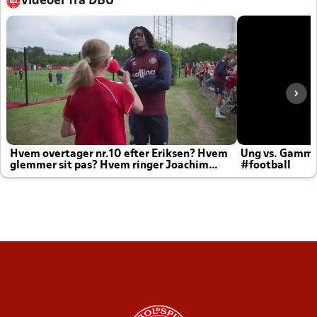
Videoer fra DBU
Hvem overtager nr.10 efter Eriksen? Hvem
Ung vs. Gamm
glemmer sit pas? Hvem ringer Joachim
#football
altid til efter kampe?