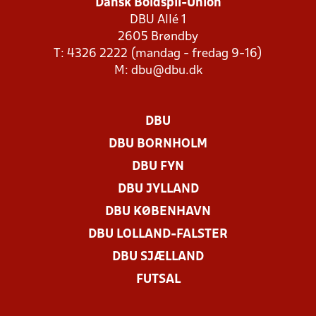
Dansk Boldspil-Union
DBU Allé 1
2605 Brøndby
T: 4326 2222 (mandag - fredag 9-16)
M:
dbu@dbu.dk
DBU
DBU BORNHOLM
DBU FYN
DBU JYLLAND
DBU KØBENHAVN
DBU LOLLAND-FALSTER
DBU SJÆLLAND
FUTSAL