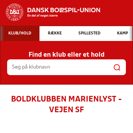
Hvad vil du søge efter?
KLUB/HOLD
RÆKKE
SPILLESTED
KAMP
INDHOLD OG NYHEDER
Find en klub eller et hold
STILLINGER, RESULTATER, KLUBBER OG
HOLD
BOLDKLUBBEN MARIENLYST -
VEJEN SF