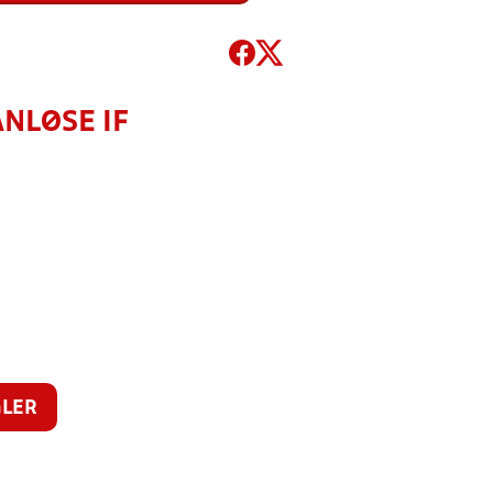
NLØSE IF
LER