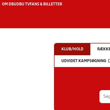
OM DBU
DBU TV
FANS & BILLETTER
KLUB/HOLD
RÆKK
UDVIDET KAMPSØGNING