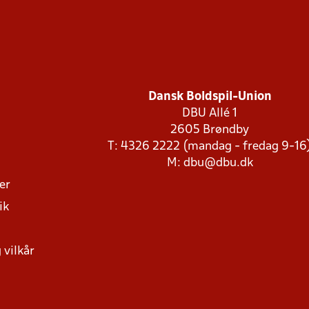
Dansk Boldspil-Union
DBU Allé 1
2605 Brøndby
T: 4326 2222 (mandag - fredag 9-16
M:
dbu@dbu.dk
ger
ik
 vilkår