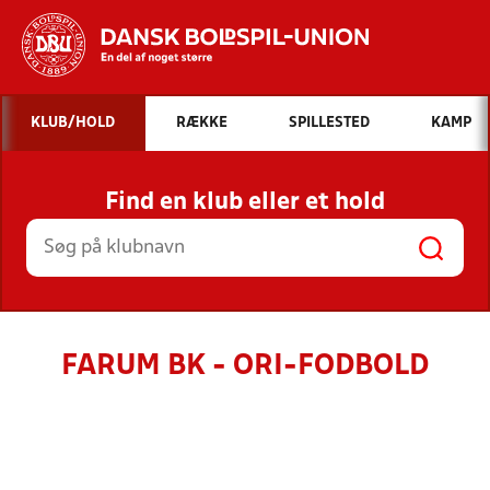
Hvad vil du søge efter?
KLUB/HOLD
RÆKKE
SPILLESTED
KAMP
INDHOLD OG NYHEDER
Find en klub eller et hold
STILLINGER, RESULTATER, KLUBBER OG
HOLD
FARUM BK - ORI-FODBOLD