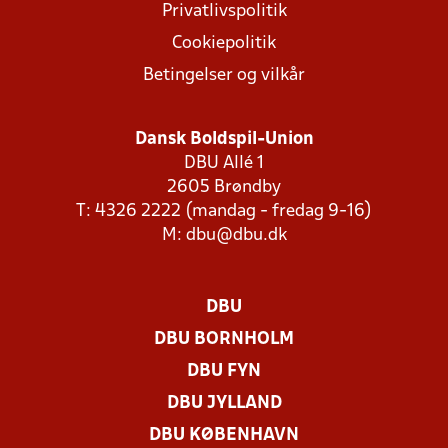
Privatlivspolitik
Cookiepolitik
Betingelser og vilkår
Dansk Boldspil-Union
DBU Allé 1
2605 Brøndby
T: 4326 2222 (mandag - fredag 9-16)
M:
dbu@dbu.dk
DBU
DBU BORNHOLM
DBU FYN
DBU JYLLAND
DBU KØBENHAVN