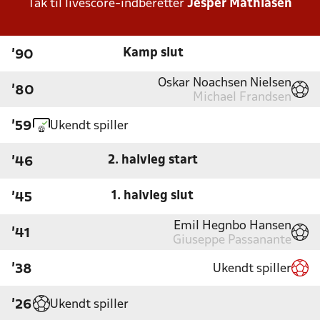
Tak til livescore-indberetter
Jesper Mathiasen
Kamp slut
'90
Oskar Noachsen Nielsen
'80
Michael Frandsen
Ukendt spiller
'59
2. halvleg start
'46
1. halvleg slut
'45
Emil Hegnbo Hansen
'41
Giuseppe Passanante
Ukendt spiller
'38
Ukendt spiller
'26