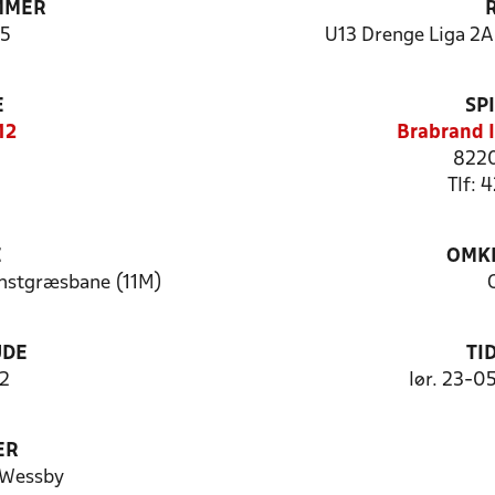
MMER
5
U13 Drenge Liga 2A 
E
SP
12
Brabrand I
8220
Tlf: 
E
OMKL
unstgræsbane (11M)
UDE
TI
2
lør. 23-0
ER
 Wessby