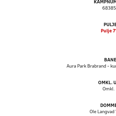
KAMPNU
68385
PULJ
Pulje 7
BAN
Aura Park Brabrand - k
OMKL. 
Omkl. 
DOMM
Ole Langvad