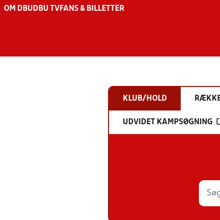
OM DBU
DBU TV
FANS & BILLETTER
KLUB/HOLD
RÆKK
UDVIDET KAMPSØGNING