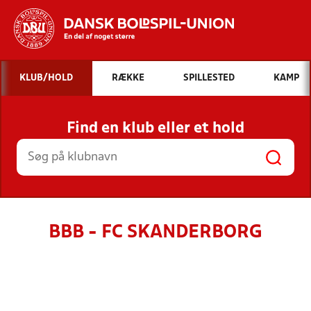
Hvad vil du søge efter?
KLUB/HOLD
RÆKKE
SPILLESTED
KAMP
INDHOLD OG NYHEDER
Find en klub eller et hold
STILLINGER, RESULTATER, KLUBBER OG
HOLD
BBB - FC SKANDERBORG