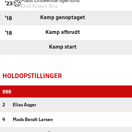
Mads Lindekilde Gjørlund
'23
Emil Risbro Brix
Kamp genoptaget
'18
Kamp afbrudt
'18
Kamp start
HOLDOPSTILLINGER
BBB
2
Elias Asger
4
Mads Bendt Larsen