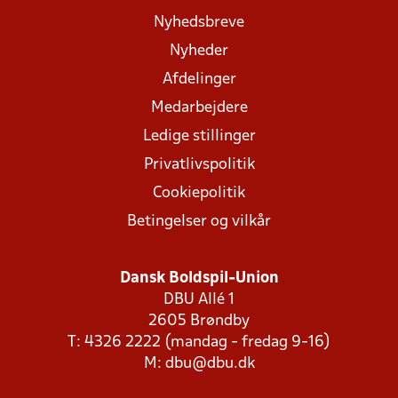
Nyhedsbreve
Nyheder
Afdelinger
Medarbejdere
Ledige stillinger
Privatlivspolitik
Cookiepolitik
Betingelser og vilkår
Dansk Boldspil-Union
DBU Allé 1
2605 Brøndby
T: 4326 2222 (mandag - fredag 9-16)
M:
dbu@dbu.dk