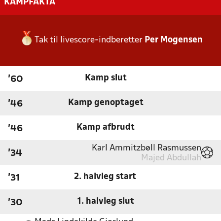
KAMPFAKTA
Tak til livescore-indberetter
Per Mogensen
Kamp slut
'60
Kamp genoptaget
'46
Kamp afbrudt
'46
Karl Ammitzbøll Rasmussen
'34
Majed Abdullah
2. halvleg start
'31
1. halvleg slut
'30