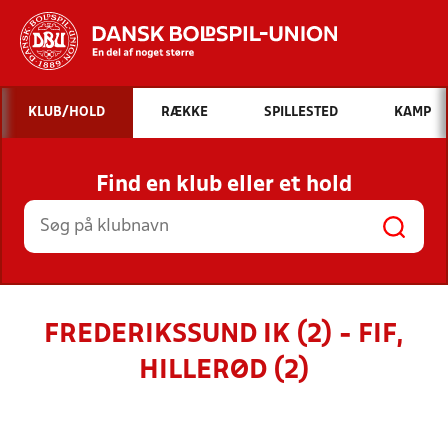
Hvad vil du søge efter?
KLUB/HOLD
RÆKKE
SPILLESTED
KAMP
INDHOLD OG NYHEDER
Find en klub eller et hold
STILLINGER, RESULTATER, KLUBBER OG
HOLD
FREDERIKSSUND IK (2) - FIF,
HILLERØD (2)