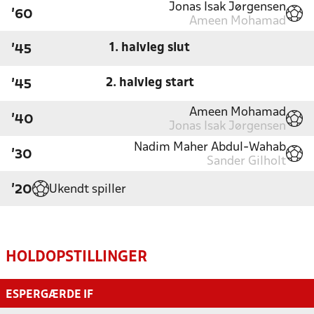
Jonas Isak Jørgensen
'60
Ameen Mohamad
1. halvleg slut
'45
2. halvleg start
'45
Ameen Mohamad
'40
Jonas Isak Jørgensen
Nadim Maher Abdul-Wahab
'30
Sander Gilholt
Ukendt spiller
'20
HOLDOPSTILLINGER
ESPERGÆRDE IF