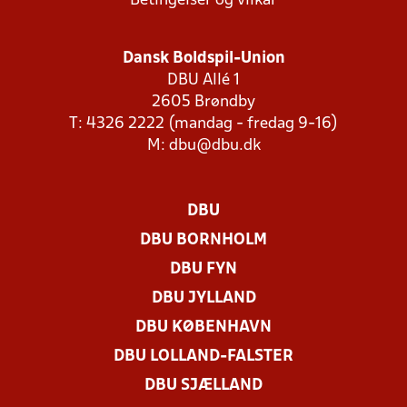
Betingelser og vilkår
Dansk Boldspil-Union
DBU Allé 1
2605 Brøndby
T: 4326 2222 (mandag - fredag 9-16)
M:
dbu@dbu.dk
DBU
DBU BORNHOLM
DBU FYN
DBU JYLLAND
DBU KØBENHAVN
DBU LOLLAND-FALSTER
DBU SJÆLLAND