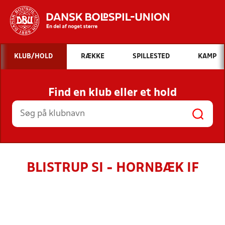
Hvad vil du søge efter?
KLUB/HOLD
RÆKKE
SPILLESTED
KAMP
INDHOLD OG NYHEDER
Find en klub eller et hold
STILLINGER, RESULTATER, KLUBBER OG
HOLD
BLISTRUP SI - HORNBÆK IF