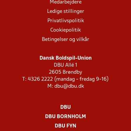
Medarbejdere
Ledige stillinger
Privatlivspolitik
Cookiepolitik
Betingelser og vilkår
Dansk Boldspil-Union
DBU Allé 1
2605 Brøndby
T: 4326 2222 (mandag - fredag 9-16)
M:
dbu@dbu.dk
DBU
DBU BORNHOLM
DBU FYN