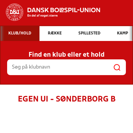
Hvad vil du søge efter?
KLUB/HOLD
RÆKKE
SPILLESTED
KAMP
INDHOLD OG NYHEDER
Find en klub eller et hold
STILLINGER, RESULTATER, KLUBBER OG
HOLD
EGEN UI - SØNDERBORG B