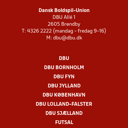
Dansk Boldspil-Union
DBU Allé 1
2605 Brøndby
T: 4326 2222 (mandag - fredag 9-16)
M:
dbu@dbu.dk
DBU
DBU BORNHOLM
DBU FYN
DBU JYLLAND
DBU KØBENHAVN
DBU LOLLAND-FALSTER
DBU SJÆLLAND
FUTSAL