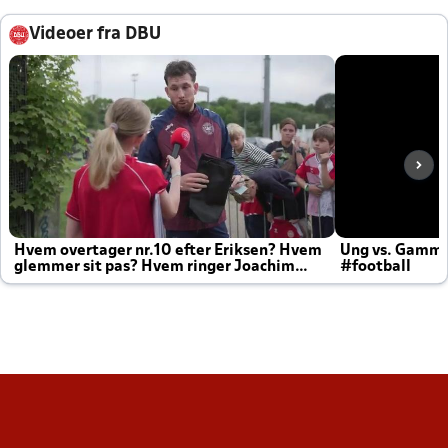
Videoer fra DBU
Hvem overtager nr.10 efter Eriksen? Hvem
Ung vs. Gamm
glemmer sit pas? Hvem ringer Joachim
#football
altid til efter kampe?