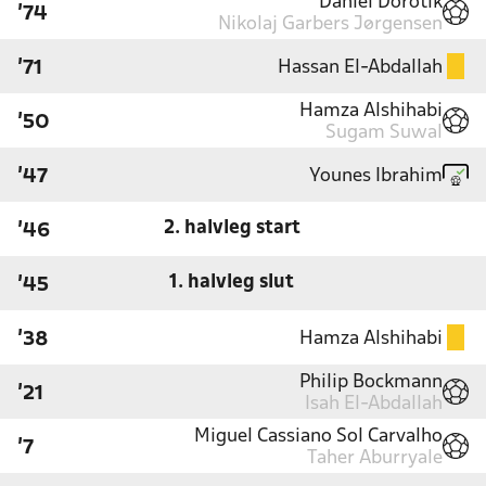
Daniel Dorotik
'74
Nikolaj Garbers Jørgensen
Hassan El-Abdallah
'71
Hamza Alshihabi
'50
Sugam Suwal
Younes Ibrahim
'47
2. halvleg start
'46
1. halvleg slut
'45
Hamza Alshihabi
'38
Philip Bockmann
'21
Isah El-Abdallah
Miguel Cassiano Sol Carvalho
'7
Taher Aburryale