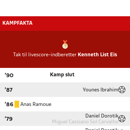
KAMPFAKTA
Tak til livescore-indberetter
Kenneth List Eis
Kamp slut
'90
Younes Ibrahim
'87
Anas Ramoue
'86
Daniel Dorotik
'79
Miguel Cassiano Sol Carvalho