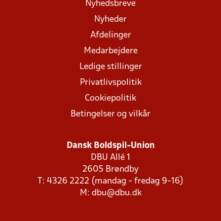
Nyhedsbreve
Nyheder
Afdelinger
Medarbejdere
Ledige stillinger
Privatlivspolitik
Cookiepolitik
Betingelser og vilkår
Dansk Boldspil-Union
DBU Allé 1
2605 Brøndby
T: 4326 2222 (mandag - fredag 9-16)
M:
dbu@dbu.dk