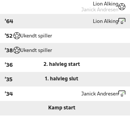
Lion Alking
Janick Andresen
Lion Alking
'64
Ukendt spiller
'52
Ukendt spiller
'38
2. halvleg start
'36
1. halvleg slut
'35
Janick Andresen
'34
Kamp start