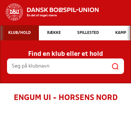
Hvad vil du søge efter?
KLUB/HOLD
RÆKKE
SPILLESTED
KAMP
INDHOLD OG NYHEDER
Find en klub eller et hold
STILLINGER, RESULTATER, KLUBBER OG
HOLD
ENGUM UI - HORSENS NORD