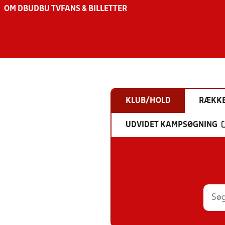
OM DBU
DBU TV
FANS & BILLETTER
KLUB/HOLD
RÆKK
UDVIDET KAMPSØGNING