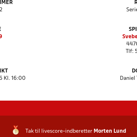
MMER
2
Seri
E
SP
9
Svebø
447
Tlf:
NKT
D
 Kl. 16:00
Daniel 
Tak til livescore-indberetter
Morten Lund