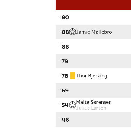
'90
Jamie Møllebro
'88
'88
'79
Thor Bjerking
'78
'69
Malte Sørensen
'54
Julius Larsen
'46