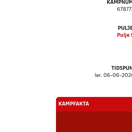
KAMPNU
67877
PULJ
Pulje 
TIDSPU
lør. 06-06-2026
KAMPFAKTA