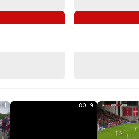
:11
00:19