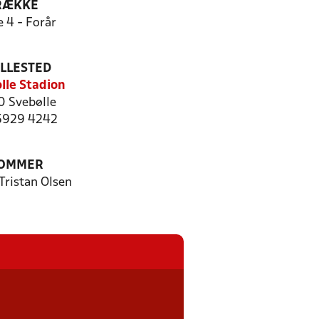
RÆKKE
e 4 - Forår
ILLESTED
lle Stadion
0 Svebølle
 5929 4242
OMMER
Tristan Olsen