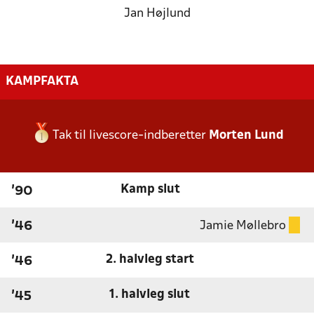
Jan Højlund
KAMPFAKTA
Tak til livescore-indberetter
Morten Lund
Kamp slut
'90
Jamie Møllebro
'46
2. halvleg start
'46
1. halvleg slut
'45