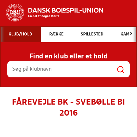
Hvad vil du søge efter?
KLUB/HOLD
RÆKKE
SPILLESTED
KAMP
INDHOLD OG NYHEDER
Find en klub eller et hold
STILLINGER, RESULTATER, KLUBBER OG
HOLD
FÅREVEJLE BK - SVEBØLLE BI
2016