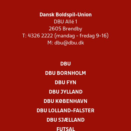
Dansk Boldspil-Union
DBU Allé 1
2605 Brøndby
T: 4326 2222 (mandag - fredag 9-16)
M:
dbu@dbu.dk
DBU
DBU BORNHOLM
DBU FYN
DBU JYLLAND
DBU KØBENHAVN
DBU LOLLAND-FALSTER
DBU SJÆLLAND
FUTSAL