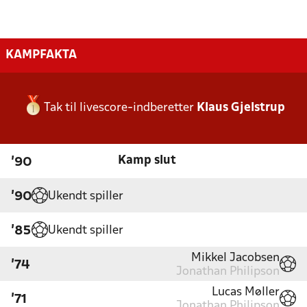
KAMPFAKTA
Tak til livescore-indberetter
Klaus Gjelstrup
Kamp slut
'90
Ukendt spiller
'90
Ukendt spiller
'85
Mikkel Jacobsen
'74
Jonathan Philipson
Lucas Møller
'71
Jonathan Philipson