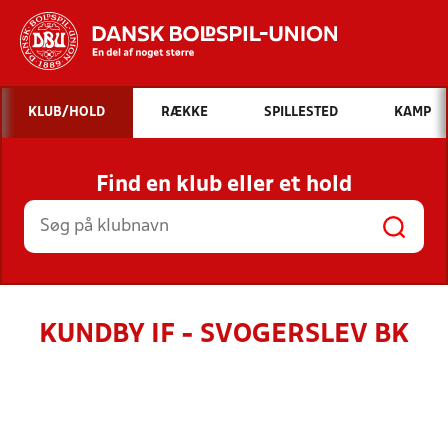
Hvad vil du søge efter?
KLUB/HOLD
RÆKKE
SPILLESTED
KAMP
INDHOLD OG NYHEDER
Find en klub eller et hold
STILLINGER, RESULTATER, KLUBBER OG
HOLD
KUNDBY IF - SVOGERSLEV BK