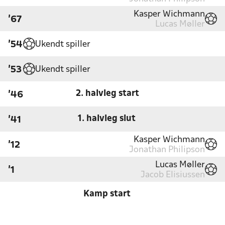
Kasper Wichmann
'67
Lucas Møller
Ukendt spiller
'54
Ukendt spiller
'53
2. halvleg start
'46
1. halvleg slut
'41
Kasper Wichmann
'12
Jonathan Philipson
Lucas Møller
'1
Jacob Elisiussen
Kamp start