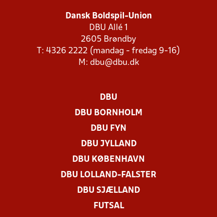
Dansk Boldspil-Union
DBU Allé 1
2605 Brøndby
T: 4326 2222 (mandag - fredag 9-16)
M:
dbu@dbu.dk
DBU
DBU BORNHOLM
DBU FYN
DBU JYLLAND
DBU KØBENHAVN
DBU LOLLAND-FALSTER
DBU SJÆLLAND
FUTSAL