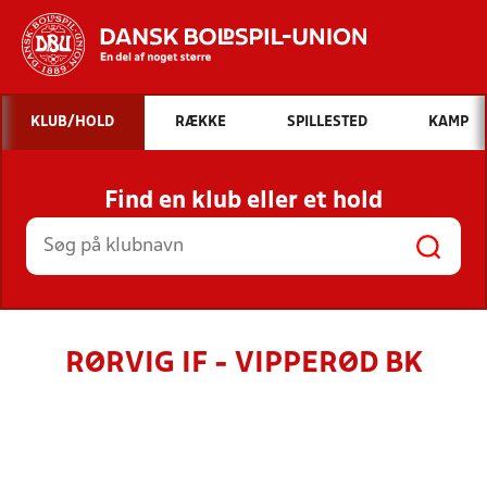
Hvad vil du søge efter?
KLUB/HOLD
RÆKKE
SPILLESTED
KAMP
INDHOLD OG NYHEDER
Find en klub eller et hold
STILLINGER, RESULTATER, KLUBBER OG
HOLD
RØRVIG IF - VIPPERØD BK