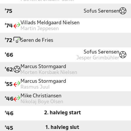
Sofus Sørensen
'75
Villads Meldgaard Nielsen
'74
Martin Jeppesen
Søren de Fries
'72
Sofus Sørensen
'66
Jesper Grimbühler
Marcus Stormgaard
'62
Morten Korsbæk Nielsen
Marcus Stormgaard
'55
Rasmus Juul
Mike Christiansen
'46
Nikolaj Boye Olsen
2. halvleg start
'46
1. halvleg slut
'45