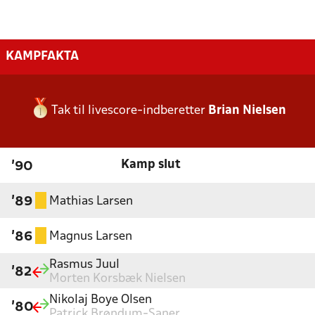
KAMPFAKTA
Tak til livescore-indberetter
Brian Nielsen
Kamp slut
'90
Mathias Larsen
'89
Magnus Larsen
'86
Rasmus Juul
'82
Morten Korsbæk Nielsen
Nikolaj Boye Olsen
'80
Patrick Brøndum-Saner