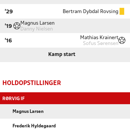
Bertram Dybdal Rovsing
'29
Magnus Larsen
'19
Danny Nielsen
Mathias Krainert
'16
Sofus Sørensen
Kamp start
HOLDOPSTILLINGER
RØRVIG IF
Magnus Larsen
Frederik Hyldegaard