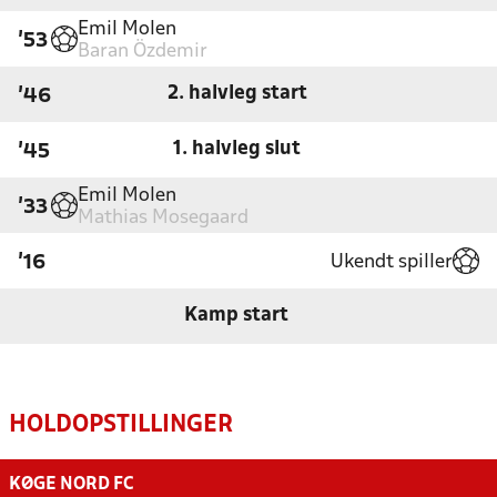
Emil Molen
'53
Baran Özdemir
2. halvleg start
'46
1. halvleg slut
'45
Emil Molen
'33
Mathias Mosegaard
Ukendt spiller
'16
Kamp start
HOLDOPSTILLINGER
KØGE NORD FC