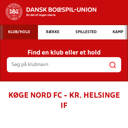
Hvad vil du søge efter?
KLUB/HOLD
RÆKKE
SPILLESTED
KAMP
INDHOLD OG NYHEDER
Find en klub eller et hold
STILLINGER, RESULTATER, KLUBBER OG
HOLD
KØGE NORD FC - KR. HELSINGE
IF