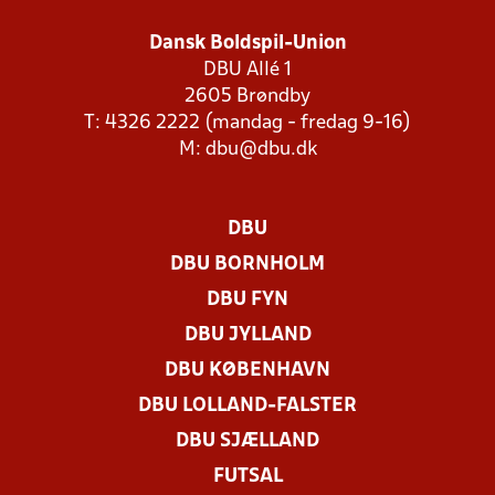
Dansk Boldspil-Union
DBU Allé 1
2605 Brøndby
T: 4326 2222 (mandag - fredag 9-16)
M:
dbu@dbu.dk
DBU
DBU BORNHOLM
DBU FYN
DBU JYLLAND
DBU KØBENHAVN
DBU LOLLAND-FALSTER
DBU SJÆLLAND
FUTSAL