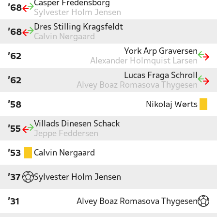
Casper Fredensborg
'68
Sylvester Holm Jensen
Dres Stilling Kragsfeldt
'68
Calvin Nørgaard
York Arp Graversen
'62
Alexander Holmquist Larsen
Lucas Fraga Schroll
'62
Alvey Boaz Romasova Thygesen
Nikolaj Wørts
'58
Villads Dinesen Schack
'55
Jeppe Feddersen
Calvin Nørgaard
'53
Sylvester Holm Jensen
'37
Alvey Boaz Romasova Thygesen
'31