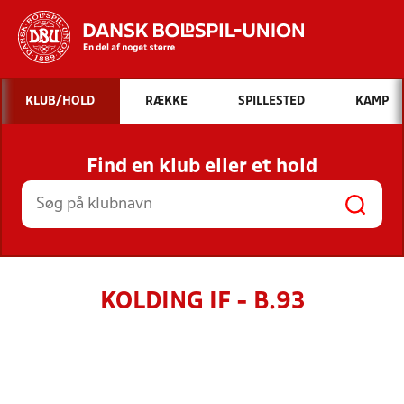
Hvad vil du søge efter?
KLUB/HOLD
RÆKKE
SPILLESTED
KAMP
INDHOLD OG NYHEDER
Find en klub eller et hold
STILLINGER, RESULTATER, KLUBBER OG
HOLD
KOLDING IF - B.93