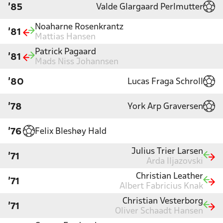
Valde Glargaard Perlmutter
'85
Noaharne Rosenkrantz
'81
Mattias Hansen
Patrick Pagaard
'81
Mads Niss Johannsen
Lucas Fraga Schroll
'80
York Arp Graversen
'78
Felix Bleshøy Hald
'76
Julius Trier Larsen
'71
Arda Iljazovski
Christian Leather
'71
Albert Fabricius Knak
Christian Vesterborg
'71
Oliver Schaadt Hansen