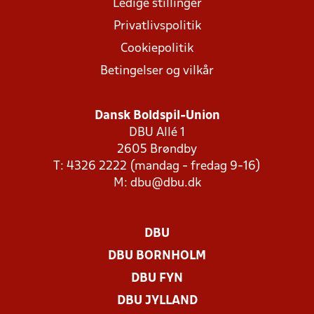
Ledige stillinger
Privatlivspolitik
Cookiepolitik
Betingelser og vilkår
Dansk Boldspil-Union
DBU Allé 1
2605 Brøndby
T: 4326 2222 (mandag - fredag 9-16)
M:
dbu@dbu.dk
DBU
DBU BORNHOLM
DBU FYN
DBU JYLLAND