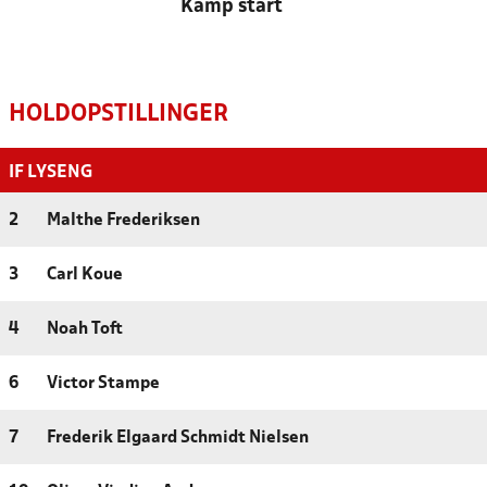
Kamp start
HOLDOPSTILLINGER
IF LYSENG
2
Malthe Frederiksen
3
Carl Koue
4
Noah Toft
6
Victor Stampe
7
Frederik Elgaard Schmidt Nielsen