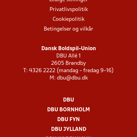
Privatlivspolitik
Cookiepolitik
Betingelser og vilkår
Dansk Boldspil-Union
DBU Allé 1
2605 Brøndby
T: 4326 2222 (mandag - fredag 9-16)
M:
dbu@dbu.dk
DBU
DBU BORNHOLM
DBU FYN
DBU JYLLAND