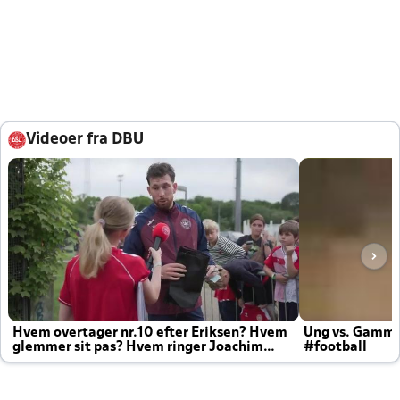
Videoer fra DBU
Hvem overtager nr.10 efter Eriksen? Hvem
Ung vs. Gamm
glemmer sit pas? Hvem ringer Joachim
#football
altid til efter kampe?