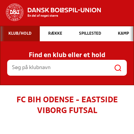
Hvad vil du søge efter?
KLUB/HOLD
RÆKKE
SPILLESTED
KAMP
INDHOLD OG NYHEDER
Find en klub eller et hold
STILLINGER, RESULTATER, KLUBBER OG
HOLD
FC BIH ODENSE - EASTSIDE
VIBORG FUTSAL