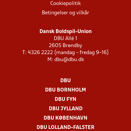
Cookiepolitik
Betingelser og vilkår
Dansk Boldspil-Union
DBU Allé 1
2605 Brøndby
T: 4326 2222 (mandag - fredag 9-16)
M:
dbu@dbu.dk
DBU
DBU BORNHOLM
DBU FYN
DBU JYLLAND
DBU KØBENHAVN
DBU LOLLAND-FALSTER