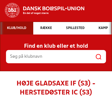
Hvad vil du søge efter?
KLUB/HOLD
RÆKKE
SPILLESTED
KAMP
INDHOLD OG NYHEDER
Find en klub eller et hold
STILLINGER, RESULTATER, KLUBBER OG
HOLD
HØJE GLADSAXE IF (S3) -
HERSTEDØSTER IC (S3)