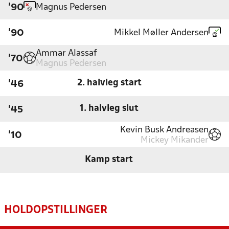
Magnus Pedersen
'90
Mikkel Møller Andersen
'90
Ammar Alassaf
'70
Magnus Pedersen
2. halvleg start
'46
1. halvleg slut
'45
Kevin Busk Andreasen
'10
Mickey Mikander
Kamp start
HOLDOPSTILLINGER