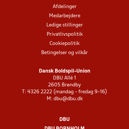
Afdelinger
Medarbejdere
Ledige stillinger
Privatlivspolitik
Cookiepolitik
Betingelser og vilkår
Dansk Boldspil-Union
DBU Allé 1
2605 Brøndby
T: 4326 2222 (mandag - fredag 9-16)
M:
dbu@dbu.dk
DBU
DBU BORNHOLM