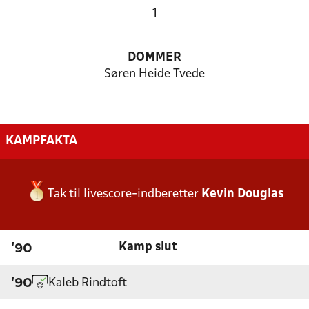
1
DOMMER
Søren Heide Tvede
KAMPFAKTA
Tak til livescore-indberetter
Kevin Douglas
Kamp slut
'90
Kaleb Rindtoft
'90