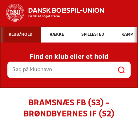
Hvad vil du søge efter?
KLUB/HOLD
RÆKKE
SPILLESTED
KAMP
INDHOLD OG NYHEDER
Find en klub eller et hold
STILLINGER, RESULTATER, KLUBBER OG
HOLD
BRAMSNÆS FB (S3) -
BRØNDBYERNES IF (S2)