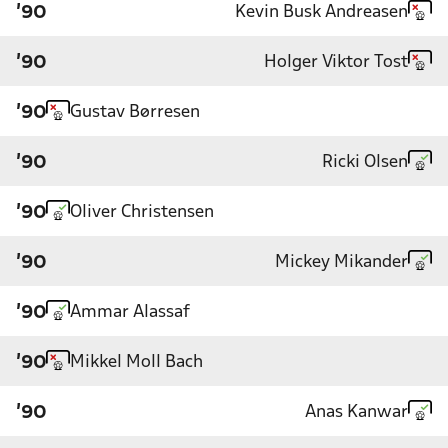
Kevin Busk Andreasen
'90
Holger Viktor Tost
'90
Gustav Børresen
'90
Ricki Olsen
'90
Oliver Christensen
'90
Mickey Mikander
'90
Ammar Alassaf
'90
Mikkel Moll Bach
'90
Anas Kanwar
'90