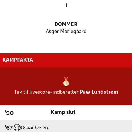
1
DOMMER
Asger Mariegaard
KAMPFAKTA
Tak til livescore-indberetter
Paw Lundstrøm
Kamp slut
'90
Oskar Olsen
'67