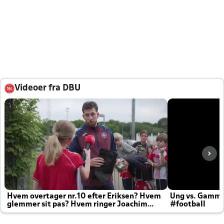
Videoer fra DBU
Hvem overtager nr.10 efter Eriksen? Hvem
Ung vs. Gamm
glemmer sit pas? Hvem ringer Joachim
#football
altid til efter kampe?