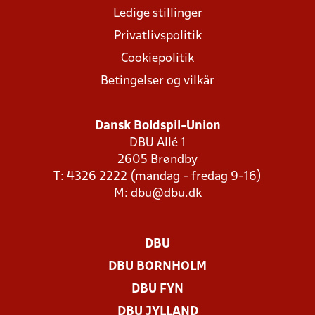
Ledige stillinger
Privatlivspolitik
Cookiepolitik
Betingelser og vilkår
Dansk Boldspil-Union
DBU Allé 1
2605 Brøndby
T: 4326 2222 (mandag - fredag 9-16)
M:
dbu@dbu.dk
DBU
DBU BORNHOLM
DBU FYN
DBU JYLLAND