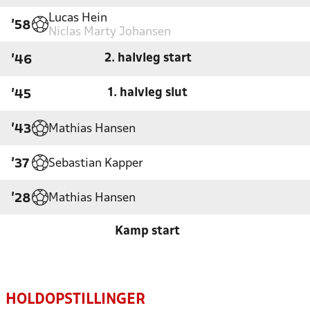
Lucas Hein
'58
Niclas Marty Johansen
2. halvleg start
'46
1. halvleg slut
'45
Mathias Hansen
'43
Sebastian Kapper
'37
Mathias Hansen
'28
Kamp start
HOLDOPSTILLINGER