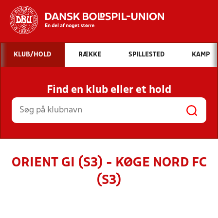
Hvad vil du søge efter?
KLUB/HOLD
RÆKKE
SPILLESTED
KAMP
INDHOLD OG NYHEDER
Find en klub eller et hold
STILLINGER, RESULTATER, KLUBBER OG
HOLD
ORIENT GI (S3) - KØGE NORD FC
(S3)