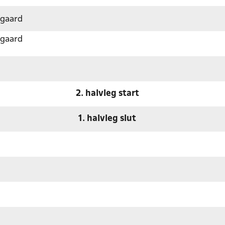
sgaard
sgaard
2. halvleg start
1. halvleg slut