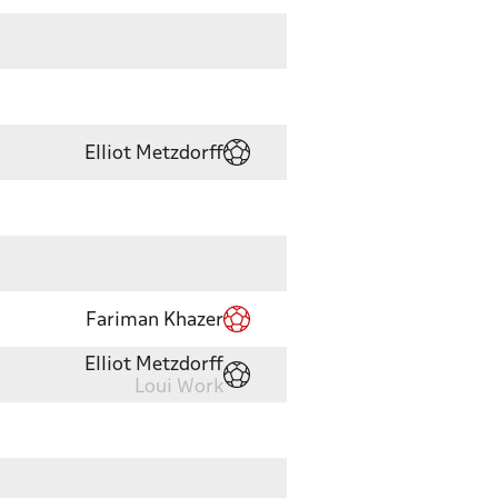
Elliot Metzdorff
Fariman Khazer
Elliot Metzdorff
Loui Work