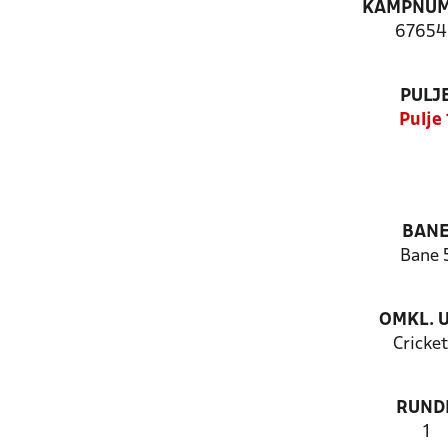
KAMPNU
67654
PULJ
Pulje 
BAN
Bane 
OMKL. 
Cricket
RUND
1