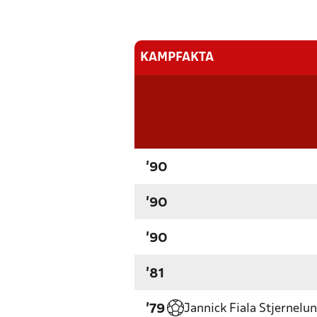
KAMPFAKTA
'90
'90
'90
'81
Jannick Fiala Stjernelu
'79