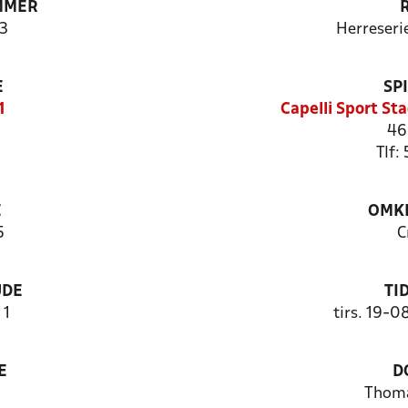
MMER
3
Herreseri
E
SP
1
Capelli Sport St
46
Tlf:
E
OMKL
5
C
UDE
TI
 1
tirs. 19-0
E
D
Thoma