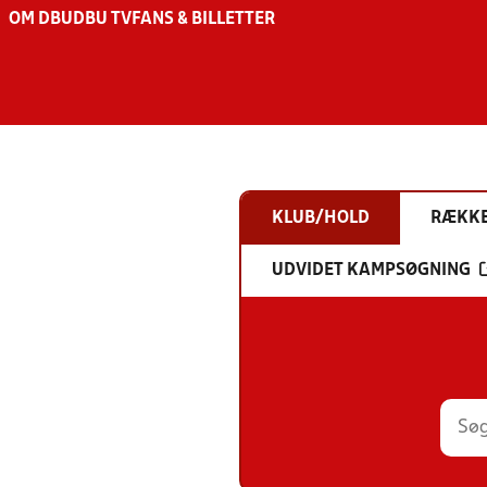
OM DBU
DBU TV
FANS & BILLETTER
KLUB/HOLD
RÆKK
UDVIDET KAMPSØGNING