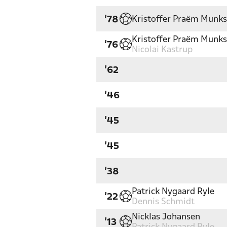
Kristoffer Praëm Munk
'78
Kristoffer Praëm Munk
'76
Nicolai Kastrup
'62
'46
'45
'45
'38
Patrick Nygaard Ryle
'22
Dennis Schmidt
Nicklas Johansen
'13