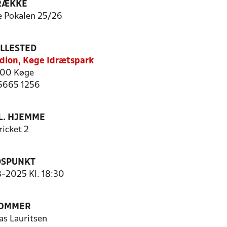
RÆKKE
e Pokalen 25/26
ILLESTED
adion, Køge Idrætspark
00 Køge
 5665 1256
. HJEMME
ricket 2
DSPUNKT
8-2025 Kl. 18:30
OMMER
s Lauritsen