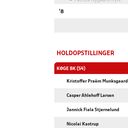
Patrick Nygaard Ryle
'8
HOLDOPSTILLINGER
KØGE BK (S4)
Kristoffer Praëm Munksgaard
Casper Ahlehoff Larsen
Jannick Fiala Stjernelund
Nicolai Kastrup