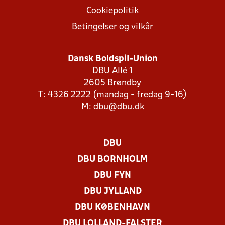
Cookiepolitik
Betingelser og vilkår
Dansk Boldspil-Union
DBU Allé 1
2605 Brøndby
T: 4326 2222 (mandag - fredag 9-16)
M:
dbu@dbu.dk
DBU
DBU BORNHOLM
DBU FYN
DBU JYLLAND
DBU KØBENHAVN
DBU LOLLAND-FALSTER