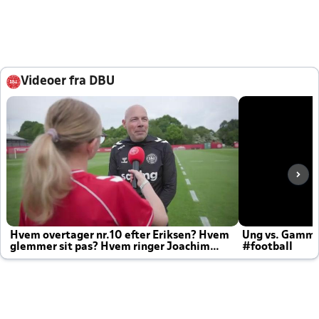
Videoer fra DBU
Hvem overtager nr.10 efter Eriksen? Hvem
Ung vs. Gamm
glemmer sit pas? Hvem ringer Joachim
#football
altid til efter kampe?