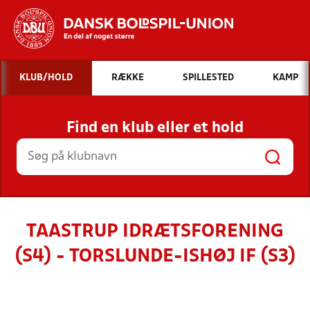
Hvad vil du søge efter?
KLUB/HOLD
RÆKKE
SPILLESTED
KAMP
INDHOLD OG NYHEDER
Find en klub eller et hold
STILLINGER, RESULTATER, KLUBBER OG
HOLD
TAASTRUP IDRÆTSFORENING
(S4) - TORSLUNDE-ISHØJ IF (S3)