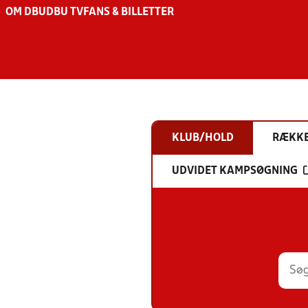
OM DBU
DBU TV
FANS & BILLETTER
KLUB/HOLD
RÆKK
UDVIDET KAMPSØGNING