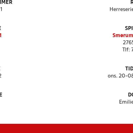
MMER
1
Herreseri
E
SP
1
Smørum 
276
Tlf:
E
TI
2
ons. 20-0
E
D
Emili