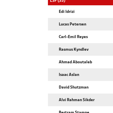
LSF (S5)
Edi Idrizi
Lucas Petersen
Carl-Emil Reyes
Rasmus Kyndlev
Ahmad Aboutaleb
Isaac Aslan
David Shutzman
Alvi Rahman Sikder
Bertram Stampe