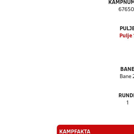
KAMPNU
67650
PULJ
Pulje 
BAN
Bane 
RUND
1
KAMPFAKTA