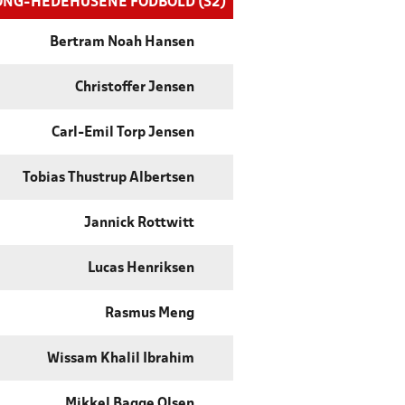
ØNG-HEDEHUSENE FODBOLD (S2)
Bertram Noah Hansen
Christoffer Jensen
Carl-Emil Torp Jensen
Tobias Thustrup Albertsen
Jannick Rottwitt
Lucas Henriksen
Rasmus Meng
Wissam Khalil Ibrahim
Mikkel Bagge Olsen