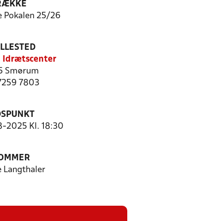
RÆKKE
e Pokalen 25/26
ILLESTED
Idrætscenter
5 Smørum
 7259 7803
DSPUNKT
8-2025 Kl. 18:30
OMMER
e Langthaler