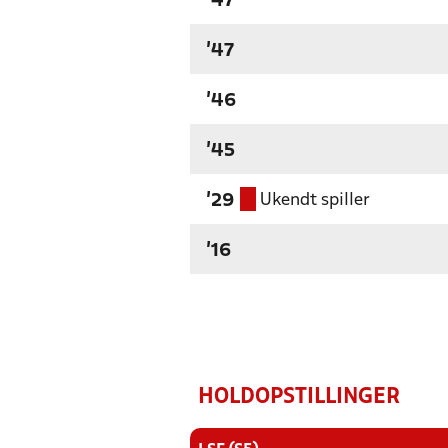
'47
'47
'46
'45
Ukendt spiller
'29
'16
HOLDOPSTILLINGER