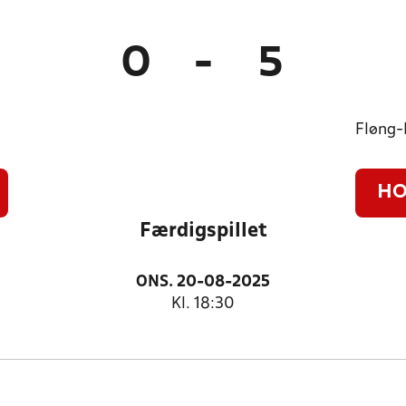
0
-
5
Fløng-
HO
Færdigspillet
ONS. 20-08-2025
Kl. 18:30