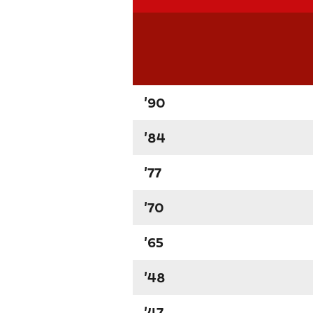
'90
'84
'77
'70
'65
'48