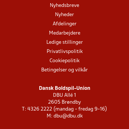
Nyhedsbreve
Nyheder
Afdelinger
Medarbejdere
Ledige stillinger
Privatlivspolitik
Cookiepolitik
Betingelser og vilkår
Dansk Boldspil-Union
DBU Allé 1
2605 Brøndby
T: 4326 2222 (mandag - fredag 9-16)
M:
dbu@dbu.dk