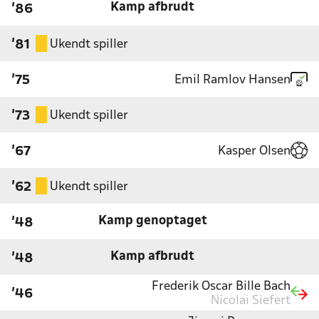
Kamp afbrudt
'86
Ukendt spiller
'81
Emil Ramlov Hansen
'75
Ukendt spiller
'73
Kasper Olsen
'67
Ukendt spiller
'62
Kamp genoptaget
'48
Kamp afbrudt
'48
Frederik Oscar Bille Bach
'46
Nicolai Siefert