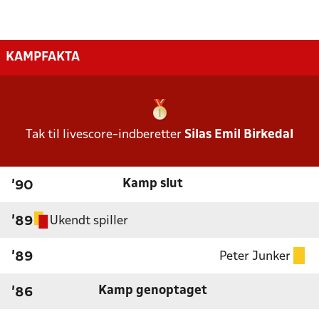
KAMPFAKTA
Tak til livescore-indberetter
Silas Emil Birkedal
Kamp slut
'90
Ukendt spiller
'89
Peter Junker
'89
Kamp genoptaget
'86