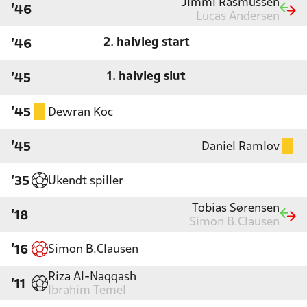
Jimmi Rasmussen
'46
Lucas Andersen
2. halvleg start
'46
1. halvleg slut
'45
Dewran Koc
'45
Daniel Ramlov
'45
Ukendt spiller
'35
Tobias Sørensen
'18
Simon B.Clausen
Simon B.Clausen
'16
Riza Al-Naqqash
'11
Ibrahim Temel