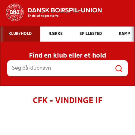
Hvad vil du søge efter?
KLUB/HOLD
RÆKKE
SPILLESTED
KAMP
INDHOLD OG NYHEDER
Find en klub eller et hold
STILLINGER, RESULTATER, KLUBBER OG
HOLD
CFK - VINDINGE IF